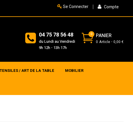
Se Connecter
Compte
04 75 78 56 48
0
PANIER
du Lundi au Vendredi
0
Article
0,00 €
9h 12h - 13h 17h
TENSILES / ART DE LA TABLE
MOBILIER
>