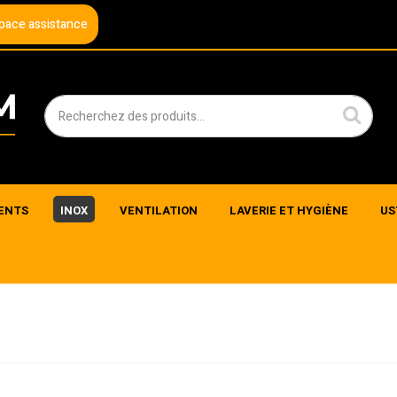
pace assistance
ENTS
INOX
VENTILATION
LAVERIE ET HYGIÈNE
US