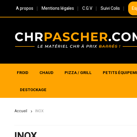
A propos
Mentions légales
C.G.V
Suivi Colis
Es
FROID
CHAUD
PIZZA / GRILL
PETITS ÉQUIPEM
DESTOCKAGE
Accueil
INOX
INOX