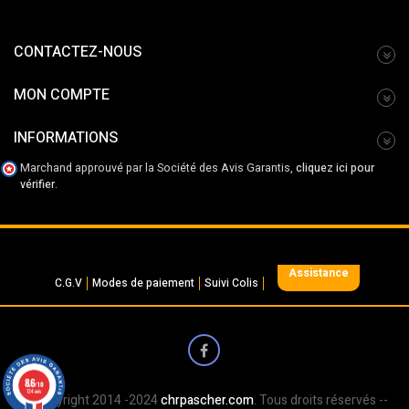
CONTACTEZ-NOUS
MON COMPTE
INFORMATIONS
Marchand approuvé par la Société des Avis Garantis,
cliquez ici pour
vérifier
.
Assistance
C.G.V
Modes de paiement
Suivi Colis
8.6
/10
134 avis
-- Copyright 2014 -2024
chrpascher.com
. Tous droits réservés --