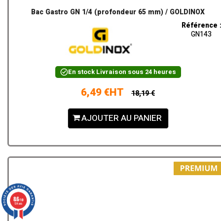
Bac Gastro GN 1/4 (profondeur 65 mm) / GOLDINOX
Référence 
GN143
En stock
Livraison sous 24 heures
6,49 €HT
18,19 €
AJOUTER AU PANIER
8.6
/10
134 avis