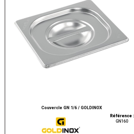
Couvercle GN 1/6 / GOLDINOX
Référence 
GN160