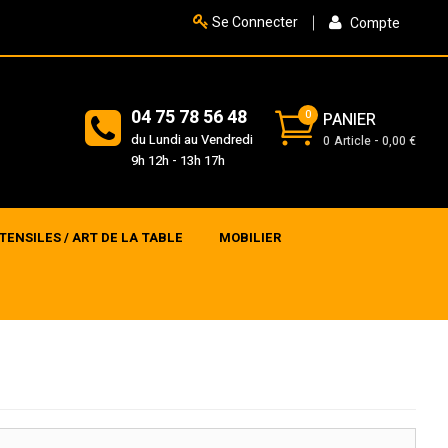
Se Connecter
Compte
04 75 78 56 48
0
PANIER
du Lundi au Vendredi
0
Article
0,00 €
9h 12h - 13h 17h
TENSILES / ART DE LA TABLE
MOBILIER
>
>