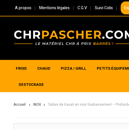
A propos
Mentions légales
C.G.V
Suivi Colis
Es
FROID
CHAUD
PIZZA / GRILL
PETITS ÉQUIPEM
DESTOCKAGE
Accueil
INOX
Tables de travail en inox Soubassement – Profon