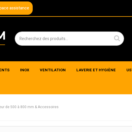
pace assistance
ENTS
INOX
VENTILATION
LAVERIE ET HYGIÈNE
US
deur de 500 à 800 mm & Accessoires