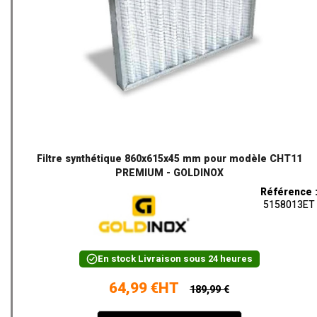
Filtre synthétique 860x615x45 mm pour modèle CHT11
PREMIUM - GOLDINOX
Référence 
5158013ET
En stock
Livraison sous 24 heures
64,99 €HT
189,99 €