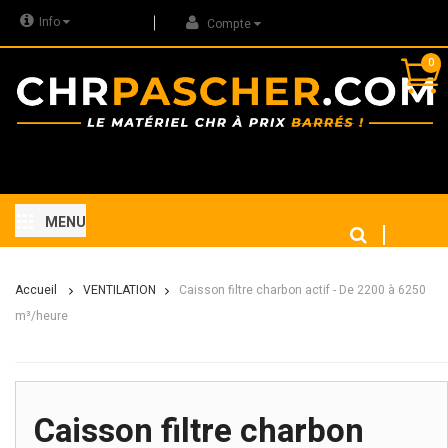
Info
Compte
0
MENU
Accueil
VENTILATION
Caisson filtre charbon actif - De 2200 à 6250
m³/heure
Caisson filtre charbon