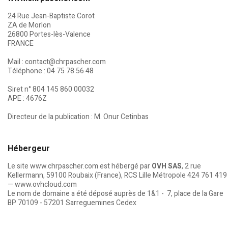
24 Rue Jean-Baptiste Corot
ZA de Morlon
26800 Portes-lès-Valence
FRANCE
Mail :
contact@chrpascher.com
Téléphone : 04 75 78 56 48
Siret n° 804 145 860 00032
APE : 4676Z
Directeur de la publication : M. Onur Cetinbas
Hébergeur
Le site
www.chrpascher.com
est hébergé par
OVH SAS
, 2 rue
Kellermann, 59100 Roubaix (France), RCS Lille Métropole 424 761 419
—
www.ovhcloud.com
Le nom de domaine a été déposé auprès de 1&1 - 7, place de la Gare
BP 70109 - 57201 Sarreguemines Cedex