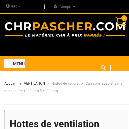
Info
Compte
0
MENU
Accueil
VENTILATION
Hottes de ventilation Caissons avec et sans
moteur - De 1000 mm à 6000 mm
Hottes de ventilation