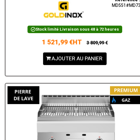
MD551#MD7
Stock limité
Livraison sous 48 à 72 heures
1 521,99 €HT
3 809,99 €
AJOUTER AU PANIER