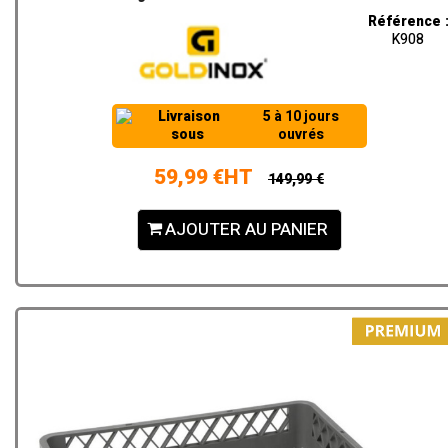
Référence 
K908
Livraison
5 à 10 jours
sous
ouvrés
59,99 €HT
149,99 €
AJOUTER AU PANIER