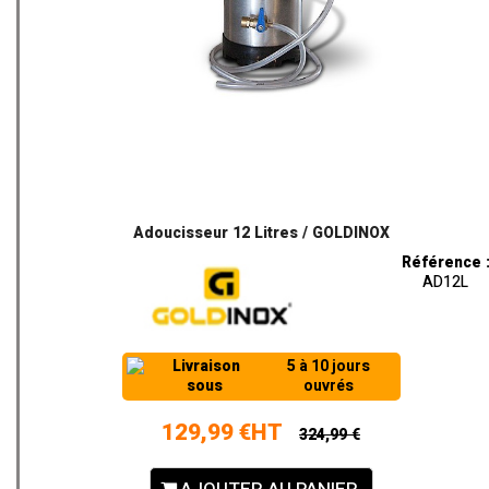
Adoucisseur 12 Litres / GOLDINOX
Référence 
AD12L
Livraison
5 à 10 jours
sous
ouvrés
129,99 €HT
324,99 €