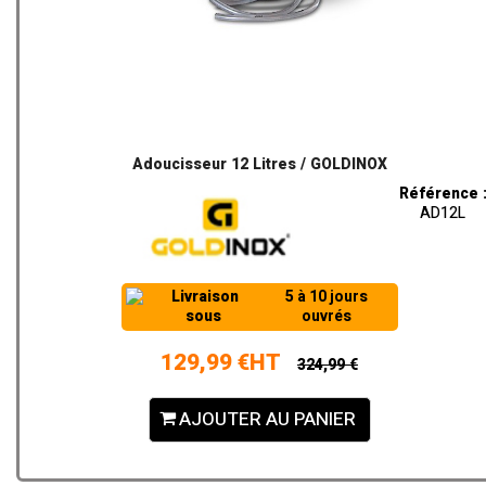
Adoucisseur 12 Litres / GOLDINOX
Référence 
AD12L
Livraison
5 à 10 jours
sous
ouvrés
129,99 €HT
324,99 €
AJOUTER AU PANIER