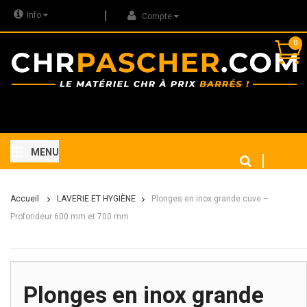
Info
Compte
0
MENU
Accueil
LAVERIE ET HYGIÈNE
Plonges en inox grande cuve –
Profondeur 600 mm et 700 mm
Plonges en inox grande