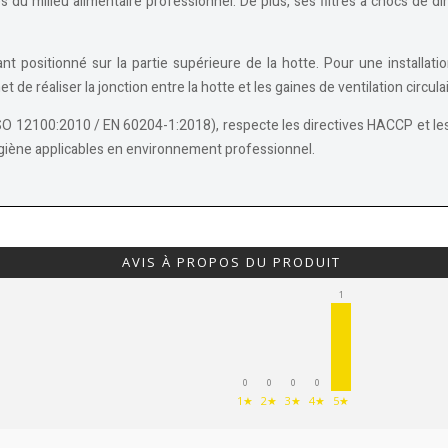
s du milieu alimentaire professionnel. De plus, ses filtres à chocs de
t positionné sur la partie supérieure de la hotte. Pour une installati
 de réaliser la jonction entre la hotte et les gaines de ventilation circula
 12100:2010 / EN 60204-1:2018), respecte les directives HACCP et les 
hygiène applicables en environnement professionnel.
AVIS À PROPOS DU PRODUIT
1
0
0
0
0
1★
2★
3★
4★
5★