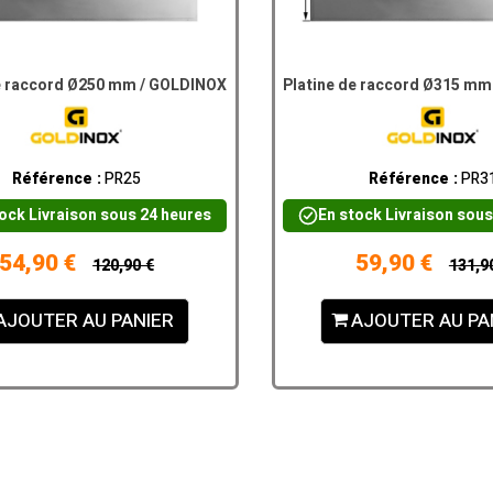
e raccord Ø250 mm / GOLDINOX
Platine de raccord Ø315 m
Référence :
PR25
Référence :
PR3
tock
Livraison sous 24 heures
En stock
Livraison sous
54,90 €
59,90 €
120,90 €
131,9
AJOUTER AU PANIER
AJOUTER AU PA