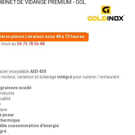
ROBINET DE VIDANGE PREMIUM - GOLDINOX
ières pièces
Livraison sous 48 à 72 heures
(1 avis)
 nous au
04 75 78 56 48
acier inoxydable
AISI 430
 moteur, variateur et éclairage
intégré
pour cuisine / restaurant
 graisses soudé
 robuste
ualité
e
ique
 à poser
 thermique
ible consommation d'énergie
égré