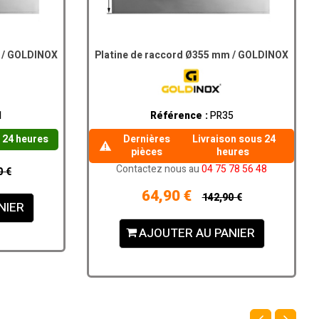
m / GOLDINOX
Platine de raccord Ø355 mm / GOLDINOX
1
Référence :
PR35
 24 heures
Dernières
Livraison sous 24
pièces
heures
Contactez nous au
04 75 78 56 48
0 €
64,90 €
142,90 €
NIER
AJOUTER AU PANIER