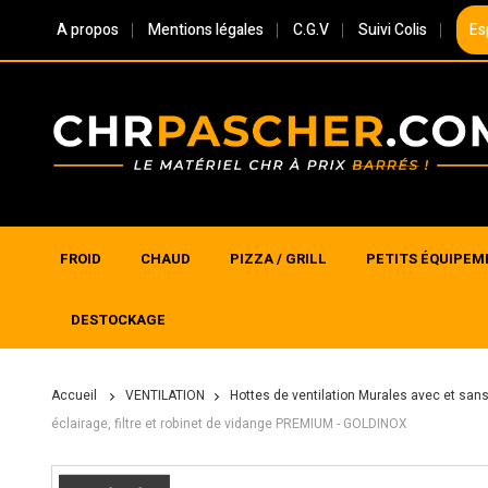
A propos
Mentions légales
C.G.V
Suivi Colis
Es
FROID
CHAUD
PIZZA / GRILL
PETITS ÉQUIPEM
DESTOCKAGE
Accueil
VENTILATION
Hottes de ventilation Murales avec et s
éclairage, filtre et robinet de vidange PREMIUM - GOLDINOX