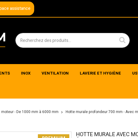
pace assistance
ENTS
INOX
VENTILATION
LAVERIE ET HYGIÈNE
US
ans moteur - De 1000 mm à 6000 mm
Hotte murale profondeur 700 mm - Avec m
HOTTE MURALE AVEC MO