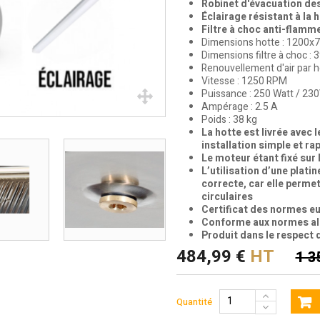
Robinet d'évacuation de
Éclairage résistant à la 
Filtre à choc anti-flamme
Dimensions hotte : 1200
Dimensions filtre à choc 
Renouvellement d'air par 
Vitesse : 1250 RPM
Puissance : 250 Watt / 23
Ampérage : 2.5 A
Poids : 38 kg
La hotte est livrée avec 
installation simple et ra
Le moteur étant fixé sur 
L’utilisation d’une plati
correcte, car elle permet
circulaires
Certificat des normes e
Conforme aux normes al
Produit dans le respect 
484,99 €
HT
1 3
Quantité