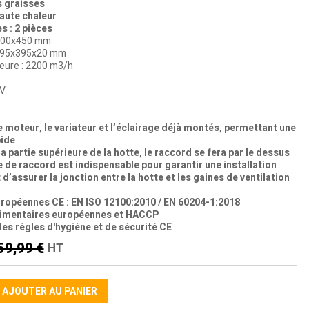
s graisses
haute chaleur
s : 2 pièces
x700x450 mm
: 395x395x20 mm
heure : 2200 m3/h
0V
le moteur, le variateur et l’éclairage déjà montés, permettant une
pide
la partie supérieure de la hotte, le raccord se fera par le dessus
ne de raccord est indispensable pour garantir une installation
 d’assurer la jonction entre la hotte et les gaines de ventilation
uropéennes CE : EN ISO 12100:2010 / EN 60204-1:2018
imentaires européennes et HACCP
des règles d'hygiène et de sécurité CE
59,99 €
HT
AJOUTER AU PANIER