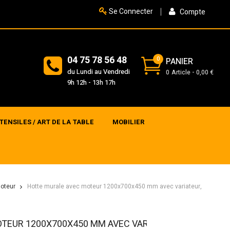
Se Connecter
Compte
04 75 78 56 48
0
PANIER
du Lundi au Vendredi
0
Article
0,00 €
9h 12h - 13h 17h
TENSILES / ART DE LA TABLE
MOBILIER
oteur
Hotte murale avec moteur 1200x700x450 mm avec variateur,
>
>
TEUR 1200X700X450 MM AVEC VARIATEUR,