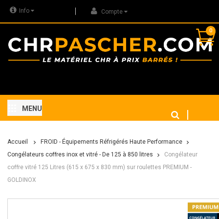
Info
Compte
0
MENU
Accueil
FROID - Équipements Réfrigérés Haute Performance
Congélateurs coffres inox et vitré - De 125 à 850 litres
Congélateur
coffre vitré 125 Litres (615 x 675 x 830 mm) sur roulettes PREMIUM -
GOLDINOX