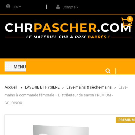
Info
Compte
0
MENU
Accueil
LAVERIE ET HYGIÈNE
Lave-mains & sèche-mains
Lave-
mains à commande fémorale + Distributeur de savon PREMIUM -
GOLDINOX